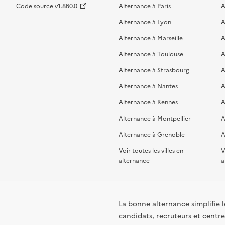
Code source v1.860.0
Alternance à Paris
A
Alternance à Lyon
A
Alternance à Marseille
A
Alternance à Toulouse
A
Alternance à Strasbourg
A
Alternance à Nantes
A
Alternance à Rennes
A
Alternance à Montpellier
A
Alternance à Grenoble
A
Voir toutes les villes en
V
alternance
a
La bonne alternance simplifie le
candidats, recruteurs et centres