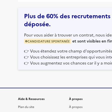
Plus de 60% des recrutements e
déposée.
Pour vous aider à trouver un contrat, nous iden
et sont visibles en f
CANDIDATURE SPONTANÉE
👉
Vous étendez votre champ d'opportunités
👉
Vous choisissez les entreprises qui vous int
👉
Vous augmentez vos chances car il y a moi
Informations et liens du site
Aide & Ressources
À propos
Plan du site
À propos