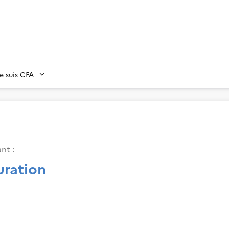
Je suis CFA
nt :
uration