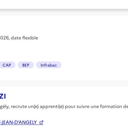
026, date flexible
CAP
BEP
Infrabac
ZI
ngély, recrute un(e) apprenti(e) pour suivre une formation d
T-JEAN-D'ANGELY