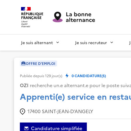
RÉPUBLIQUE
FRANÇAISE
Je suis alternant
Je suis recruteur
OFFRE D'EMPLOI
Publiée depuis
129
jour(s)
0
CANDIDATURE(S)
OZI
recherche un.e alternant.e pour le poste suiva
Apprenti(e) service en resta
17400
SAINT-JEAN-D'ANGELY
Candidature simplifiée