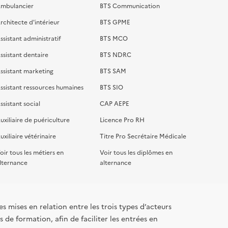
mbulancier
BTS Communication
rchitecte d'intérieur
BTS GPME
ssistant administratif
BTS MCO
ssistant dentaire
BTS NDRC
ssistant marketing
BTS SAM
ssistant ressources humaines
BTS SIO
ssistant social
CAP AEPE
uxiliaire de puériculture
Licence Pro RH
uxiliaire vétérinaire
Titre Pro Secrétaire Médicale
oir tous les métiers en
Voir tous les diplômes en
lternance
alternance
s mises en relation entre les trois types d’acteurs
 de formation, afin de faciliter les entrées en