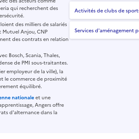
avec des acteurs comme 
teria qui recherchent des 
Activités de clubs de sport
rsécurité.
oient des milliers de salariés 
Services d'aménagement p
t Mutuel Anjou, CNP 
ent des contrats en relation 
vec Bosch, Scania, Thales, 
u dense de PMI sous-traitantes.
er employeur de la ville), la 
et le commerce de proximité 
èrement équilibré.
enne nationale
 et une 
apprentissage, Angers offre 
ts d'alternance dans la 