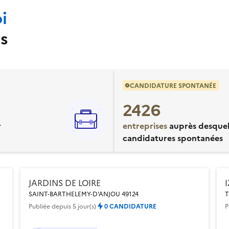
i
s
CANDIDATURE SPONTANÉE
2426
r
entreprises
auprès desquel
candidatures spontanées
JARDINS DE LOIRE
SAINT-BARTHELEMY-D'ANJOU 49124
T
Publiée
depuis 5 jour(s)
0 CANDIDATURE
P