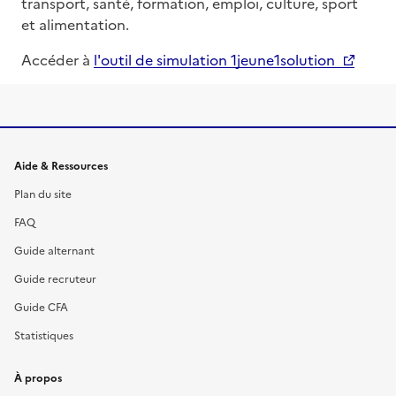
transport, santé, formation, emploi, culture, sport
et alimentation.
Accéder à
l'outil de simulation 1jeune1solution
Informations et liens du site
Aide & Ressources
Plan du site
FAQ
Guide alternant
Guide recruteur
Guide CFA
Statistiques
À propos