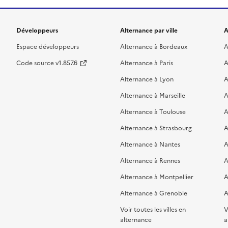
Développeurs
Alternance par ville
A
Espace développeurs
Alternance à Bordeaux
A
Code source v1.857.6
Alternance à Paris
A
Alternance à Lyon
A
Alternance à Marseille
A
Alternance à Toulouse
A
Alternance à Strasbourg
A
Alternance à Nantes
A
Alternance à Rennes
A
Alternance à Montpellier
A
Alternance à Grenoble
A
Voir toutes les villes en
V
alternance
a