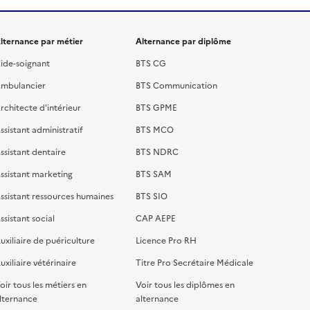
lternance par métier
Alternance par diplôme
ide-soignant
BTS CG
mbulancier
BTS Communication
rchitecte d'intérieur
BTS GPME
ssistant administratif
BTS MCO
ssistant dentaire
BTS NDRC
ssistant marketing
BTS SAM
ssistant ressources humaines
BTS SIO
ssistant social
CAP AEPE
uxiliaire de puériculture
Licence Pro RH
uxiliaire vétérinaire
Titre Pro Secrétaire Médicale
oir tous les métiers en
Voir tous les diplômes en
lternance
alternance