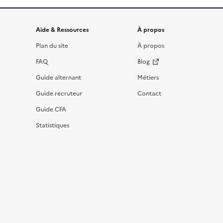
Informations et liens du site
Aide & Ressources
À propos
Plan du site
À propos
FAQ
Blog
Guide alternant
Métiers
Guide recruteur
Contact
Guide CFA
Statistiques