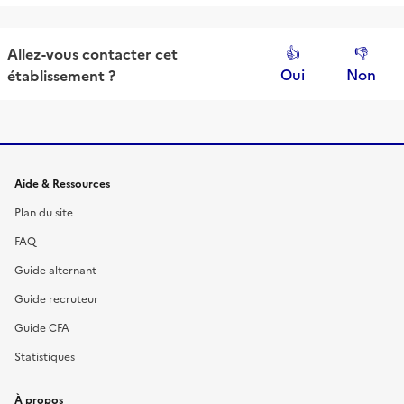
👍
👎
Allez-vous contacter
cet
Oui
Non
établissement
?
Informations et liens du site
Aide & Ressources
Plan du site
FAQ
Guide alternant
Guide recruteur
Guide CFA
Statistiques
À propos