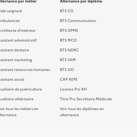
lternance par métier
Alternance par diplôme
ide-soignant
BTS CG
mbulancier
BTS Communication
rchitecte d'intérieur
BTS GPME
ssistant administratif
BTS MCO
ssistant dentaire
BTS NDRC
ssistant marketing
BTS SAM
ssistant ressources humaines
BTS SIO
ssistant social
CAP AEPE
uxiliaire de puériculture
Licence Pro RH
uxiliaire vétérinaire
Titre Pro Secrétaire Médicale
oir tous les métiers en
Voir tous les diplômes en
lternance
alternance