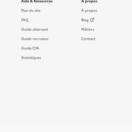
Informations et liens du site
Aide & Ressources
À propos
Plan du site
À propos
FAQ
Blog
Guide alternant
Métiers
Guide recruteur
Contact
Guide CFA
Statistiques