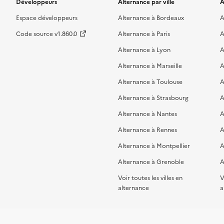
Développeurs
Alternance par ville
A
Espace développeurs
Alternance à Bordeaux
A
Code source v1.860.0
Alternance à Paris
A
Alternance à Lyon
A
Alternance à Marseille
A
Alternance à Toulouse
A
Alternance à Strasbourg
A
Alternance à Nantes
A
Alternance à Rennes
A
Alternance à Montpellier
A
Alternance à Grenoble
A
Voir toutes les villes en
V
alternance
a