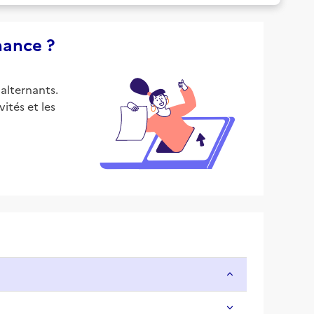
nance ?
alternants.
ités et les