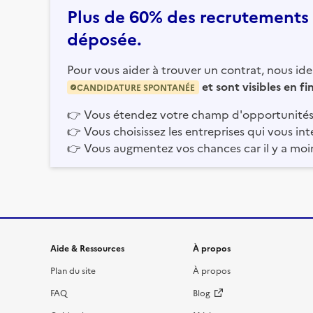
Plus de 60% des recrutements e
déposée.
Pour vous aider à trouver un contrat, nous iden
et sont visibles en f
CANDIDATURE SPONTANÉE
👉
Vous étendez votre champ d'opportunités
👉
Vous choisissez les entreprises qui vous int
👉
Vous augmentez vos chances car il y a moi
Informations et liens du site
Aide & Ressources
À propos
Plan du site
À propos
FAQ
Blog