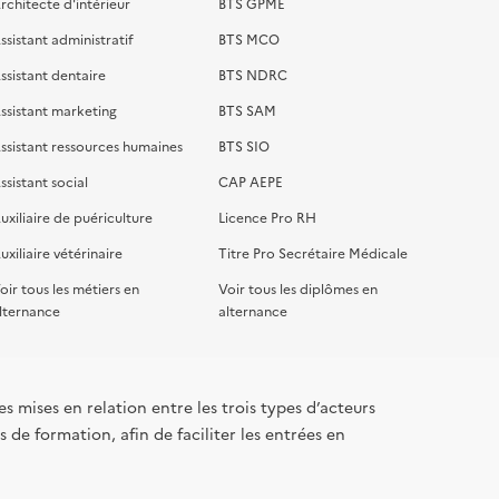
rchitecte d'intérieur
BTS GPME
ssistant administratif
BTS MCO
ssistant dentaire
BTS NDRC
ssistant marketing
BTS SAM
ssistant ressources humaines
BTS SIO
ssistant social
CAP AEPE
uxiliaire de puériculture
Licence Pro RH
uxiliaire vétérinaire
Titre Pro Secrétaire Médicale
oir tous les métiers en
Voir tous les diplômes en
lternance
alternance
s mises en relation entre les trois types d’acteurs
 de formation, afin de faciliter les entrées en