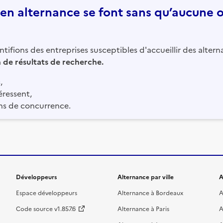
n alternance se font sans qu’aucune of
tifions des entreprises susceptibles d'accueillir des altern
in de résultats de recherche.
,
éressent,
ns de concurrence.
Développeurs
Alternance par ville
A
Espace développeurs
Alternance à Bordeaux
A
Code source v1.857.6
Alternance à Paris
A