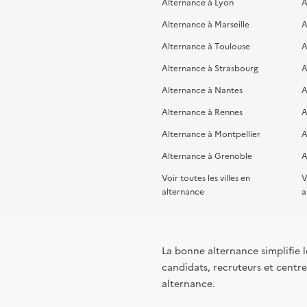
Alternance à Lyon
A
Alternance à Marseille
A
Alternance à Toulouse
A
Alternance à Strasbourg
A
Alternance à Nantes
A
Alternance à Rennes
A
Alternance à Montpellier
A
Alternance à Grenoble
A
Voir toutes les villes en
V
alternance
a
La bonne alternance simplifie le
candidats, recruteurs et centres
alternance.