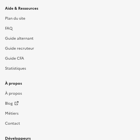
Informations et liens du site
Aide & Ressources
Plan du site
FAQ
Guide alternant
Guide recruteur
Guide CFA
Statistiques
À propos
À propos
Blog
Métiers
Contact
Développeurs