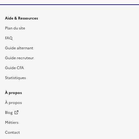
Informations et liens du site
Aide & Ressources
Plan du site
FAQ
Guide alternant
Guide recruteur
Guide CFA
Statistiques
À propos
À propos
Blog
Métiers
Contact