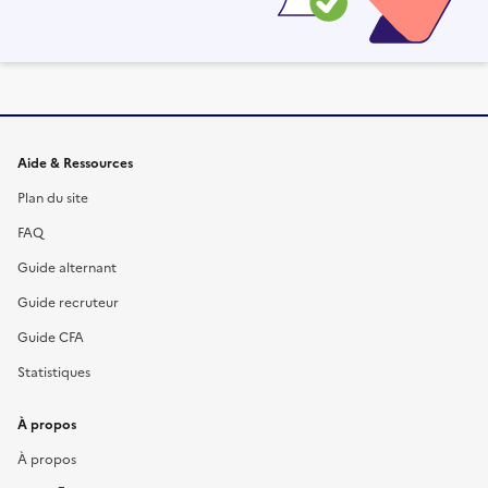
Informations et liens du site
Aide & Ressources
Plan du site
FAQ
Guide alternant
Guide recruteur
Guide CFA
Statistiques
À propos
À propos