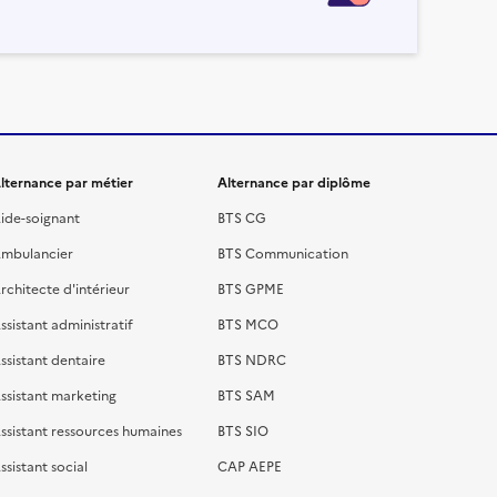
lternance par métier
Alternance par diplôme
ide-soignant
BTS CG
mbulancier
BTS Communication
rchitecte d'intérieur
BTS GPME
ssistant administratif
BTS MCO
ssistant dentaire
BTS NDRC
ssistant marketing
BTS SAM
ssistant ressources humaines
BTS SIO
ssistant social
CAP AEPE