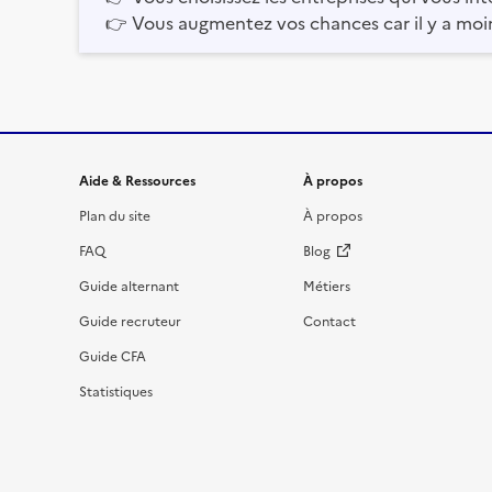
👉
Vous augmentez vos chances car il y a moi
Informations et liens du site
Aide & Ressources
À propos
Plan du site
À propos
FAQ
Blog
Guide alternant
Métiers
Guide recruteur
Contact
Guide CFA
Statistiques