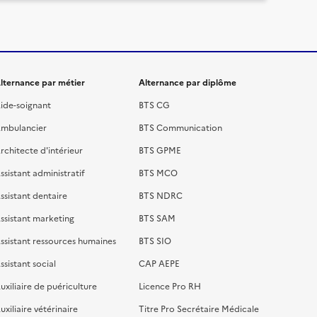
lternance par métier
Alternance par diplôme
ide-soignant
BTS CG
mbulancier
BTS Communication
rchitecte d'intérieur
BTS GPME
ssistant administratif
BTS MCO
ssistant dentaire
BTS NDRC
ssistant marketing
BTS SAM
ssistant ressources humaines
BTS SIO
ssistant social
CAP AEPE
uxiliaire de puériculture
Licence Pro RH
uxiliaire vétérinaire
Titre Pro Secrétaire Médicale