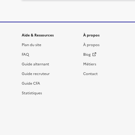
Informations et liens du site
Aide & Ressources
À propos
Plan du site
À propos
FAQ
Blog
Guide alternant
Métiers
Guide recruteur
Contact
Guide CFA
Statistiques