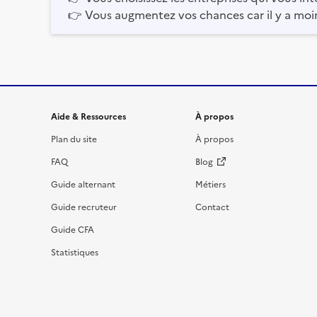
👉
Vous augmentez vos chances car il y a moi
Informations et liens du site
Aide & Ressources
À propos
Plan du site
À propos
FAQ
Blog
Guide alternant
Métiers
Guide recruteur
Contact
Guide CFA
Statistiques