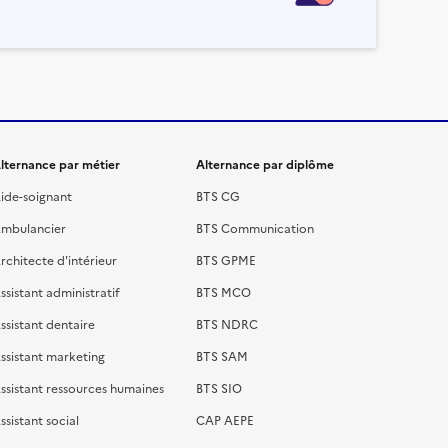
lternance par métier
Alternance par diplôme
ide-soignant
BTS CG
mbulancier
BTS Communication
rchitecte d'intérieur
BTS GPME
ssistant administratif
BTS MCO
ssistant dentaire
BTS NDRC
ssistant marketing
BTS SAM
ssistant ressources humaines
BTS SIO
ssistant social
CAP AEPE