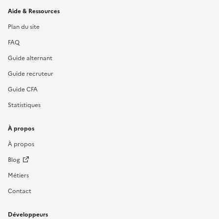
Informations et liens du site
Aide & Ressources
Plan du site
FAQ
Guide alternant
Guide recruteur
Guide CFA
Statistiques
À propos
À propos
Blog
Métiers
Contact
Développeurs