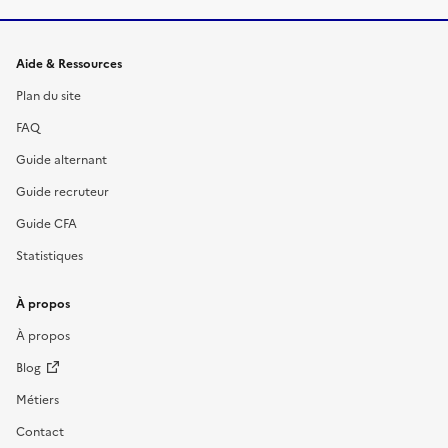
Informations et liens du site
Aide & Ressources
Plan du site
FAQ
Guide alternant
Guide recruteur
Guide CFA
Statistiques
À propos
À propos
Blog
Métiers
Contact