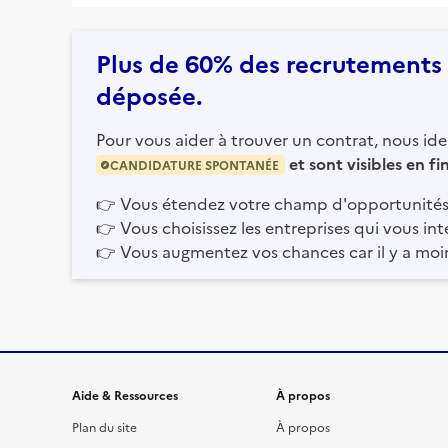
Plus de 60% des recrutements e
déposée.
Pour vous aider à trouver un contrat, nous iden
et sont visibles en f
CANDIDATURE SPONTANÉE
👉
Vous étendez votre champ d'opportunités
👉
Vous choisissez les entreprises qui vous int
👉
Vous augmentez vos chances car il y a moi
Informations et liens du site
Aide & Ressources
À propos
Plan du site
À propos