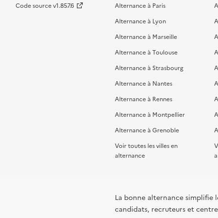
Code source v1.857.6
Alternance à Paris
A
Alternance à Lyon
A
Alternance à Marseille
A
Alternance à Toulouse
A
Alternance à Strasbourg
A
Alternance à Nantes
A
Alternance à Rennes
A
Alternance à Montpellier
A
Alternance à Grenoble
A
Voir toutes les villes en
V
alternance
a
La bonne alternance simplifie le
candidats, recruteurs et centres