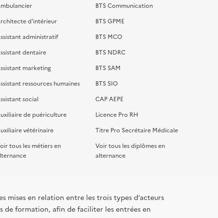
mbulancier
BTS Communication
rchitecte d'intérieur
BTS GPME
ssistant administratif
BTS MCO
ssistant dentaire
BTS NDRC
ssistant marketing
BTS SAM
ssistant ressources humaines
BTS SIO
ssistant social
CAP AEPE
uxiliaire de puériculture
Licence Pro RH
uxiliaire vétérinaire
Titre Pro Secrétaire Médicale
oir tous les métiers en
Voir tous les diplômes en
lternance
alternance
s mises en relation entre les trois types d’acteurs
 de formation, afin de faciliter les entrées en