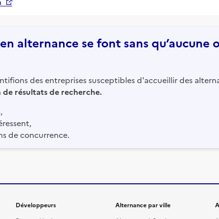
n
n alternance se font sans qu’aucune of
tifions des entreprises susceptibles d'accueillir des altern
in de résultats de recherche.
,
éressent,
ns de concurrence.
Développeurs
Alternance par ville
A