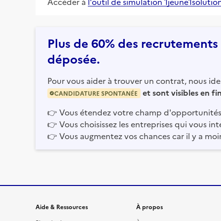
Accéder à
l'outil de simulation 1jeune1solutio
Plus de 60% des recrutements e
déposée.
Pour vous aider à trouver un contrat, nous iden
et sont visibles en f
CANDIDATURE SPONTANÉE
👉
Vous étendez votre champ d'opportunités
👉
Vous choisissez les entreprises qui vous int
👉
Vous augmentez vos chances car il y a moi
Informations et liens du site
Aide & Ressources
À propos