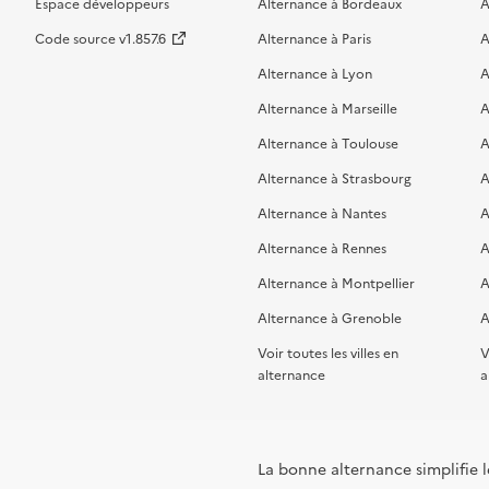
Espace développeurs
Alternance à Bordeaux
A
Code source v1.857.6
Alternance à Paris
A
Alternance à Lyon
A
Alternance à Marseille
A
Alternance à Toulouse
A
Alternance à Strasbourg
A
Alternance à Nantes
A
Alternance à Rennes
A
Alternance à Montpellier
A
Alternance à Grenoble
A
Voir toutes les villes en
V
alternance
a
La bonne alternance simplifie le