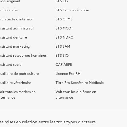
ide-soignant
BTS CG
mbulancier
BTS Communication
rchitecte d'intérieur
BTS GPME
ssistant administratif
BTS MCO
ssistant dentaire
BTS NDRC
ssistant marketing
BTS SAM
ssistant ressources humaines
BTS SIO
ssistant social
CAP AEPE
uxiliaire de puériculture
Licence Pro RH
uxiliaire vétérinaire
Titre Pro Secrétaire Médicale
oir tous les métiers en
Voir tous les diplômes en
lternance
alternance
s mises en relation entre les trois types d’acteurs