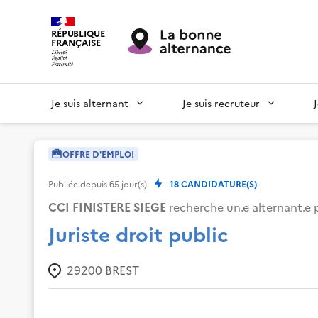
RÉPUBLIQUE
FRANÇAISE
Je suis alternant
Je suis recruteur
OFFRE D'EMPLOI
Publiée depuis
65
jour(s)
18
CANDIDATURE(S)
CCI FINISTERE SIEGE
recherche un.e alternant.e p
Juriste droit public
29200
BREST