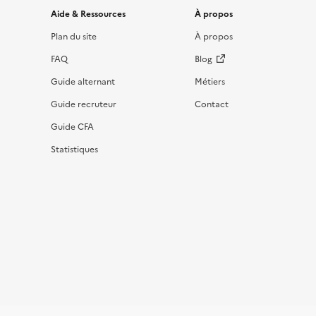
Informations et liens du site
Aide & Ressources
À propos
Plan du site
À propos
FAQ
Blog
Guide alternant
Métiers
Guide recruteur
Contact
Guide CFA
Statistiques