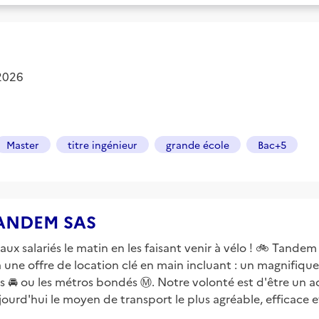
 2026
Master
titre ingénieur
grande école
Bac+5
 TANDEM SAS
x salariés le matin en les faisant venir à vélo ! 🚲 Tandem
a une offre de location clé en main incluant : un magnifique 
ons 🚘 ou les métros bondés Ⓜ️. Notre volonté est d'être un
aujourd'hui le moyen de transport le plus agréable, efficac