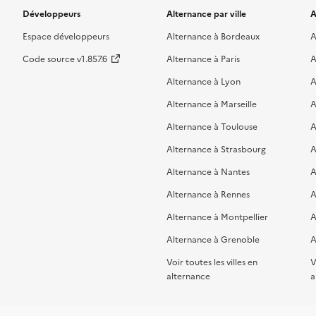
Développeurs
Alternance par ville
A
Espace développeurs
Alternance à Bordeaux
A
Code source v1.857.6
Alternance à Paris
A
Alternance à Lyon
A
Alternance à Marseille
A
Alternance à Toulouse
A
Alternance à Strasbourg
A
Alternance à Nantes
A
Alternance à Rennes
A
Alternance à Montpellier
A
Alternance à Grenoble
A
Voir toutes les villes en
V
alternance
a