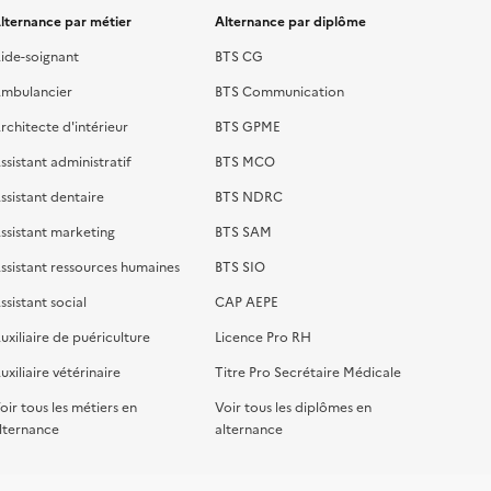
lternance par métier
Alternance par diplôme
ide-soignant
BTS CG
mbulancier
BTS Communication
rchitecte d'intérieur
BTS GPME
ssistant administratif
BTS MCO
ssistant dentaire
BTS NDRC
ssistant marketing
BTS SAM
ssistant ressources humaines
BTS SIO
ssistant social
CAP AEPE
uxiliaire de puériculture
Licence Pro RH
uxiliaire vétérinaire
Titre Pro Secrétaire Médicale
oir tous les métiers en
Voir tous les diplômes en
lternance
alternance