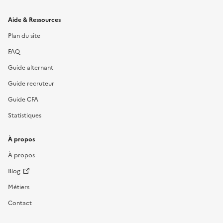
Informations et liens du site
Aide & Ressources
Plan du site
FAQ
Guide alternant
Guide recruteur
Guide CFA
Statistiques
À propos
À propos
Blog
Métiers
Contact