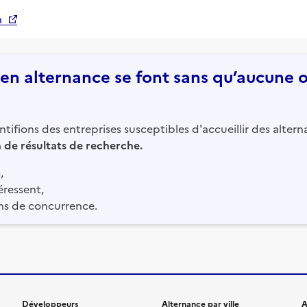
n
n alternance se font sans qu’aucune of
tifions des entreprises susceptibles d'accueillir des altern
in de résultats de recherche.
,
éressent,
ns de concurrence.
Développeurs
Alternance par ville
A