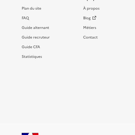
Informations et liens du site
Plan du site
À propos
FAQ
Blog
Guide alternant
Métiers
Guide recruteur
Contact
Guide CFA
Statistiques