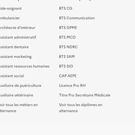
ide-soignant
BTS CG
mbulancier
BTS Communication
rchitecte d'intérieur
BTS GPME
ssistant administratif
BTS MCO
ssistant dentaire
BTS NDRC
ssistant marketing
BTS SAM
ssistant ressources humaines
BTS SIO
ssistant social
CAP AEPE
uxiliaire de puériculture
Licence Pro RH
uxiliaire vétérinaire
Titre Pro Secrétaire Médicale
oir tous les métiers en
Voir tous les diplômes en
lternance
alternance