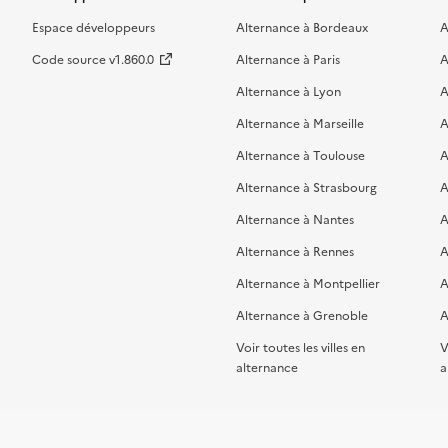
Espace développeurs
Alternance à Bordeaux
A
Code source v1.860.0
Alternance à Paris
A
Alternance à Lyon
A
Alternance à Marseille
A
Alternance à Toulouse
A
Alternance à Strasbourg
A
Alternance à Nantes
A
Alternance à Rennes
A
Alternance à Montpellier
A
Alternance à Grenoble
A
Voir toutes les villes en
V
alternance
a