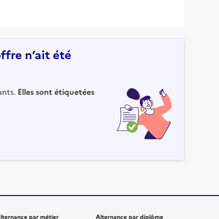
fre n’ait été
ants.
Elles sont étiquetées
lternance par métier
Alternance par diplôme