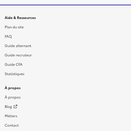
Informations et liens du site
Aide & Ressources
Plan du site
FAQ
Guide alternant
Guide recruteur
Guide CFA
Statistiques
À propos
À propos
Blog
Métiers
Contact