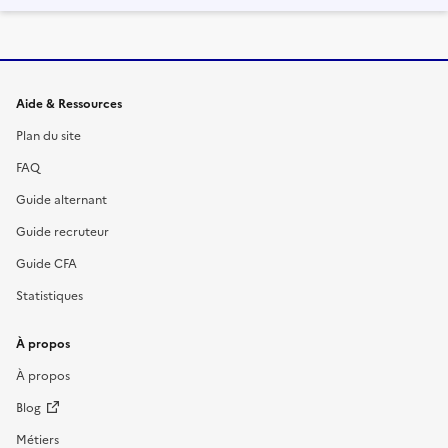
Informations et liens du site
Aide & Ressources
Plan du site
FAQ
Guide alternant
Guide recruteur
Guide CFA
Statistiques
À propos
À propos
Blog
Métiers