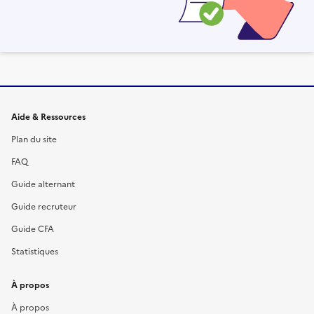
Informations et liens du site
Aide & Ressources
Plan du site
FAQ
Guide alternant
Guide recruteur
Guide CFA
Statistiques
À propos
À propos