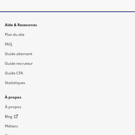
Informations et liens du site
Aide & Ressources
Plan du site
FAQ
Guide alternant
Guide recruteur
Guide CFA
Statistiques
À propos
À propos
Blog
Métiers