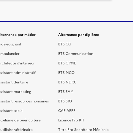
lternance par métier
Alternance par diplôme
ide-soignant
BTS CG
mbulancier
BTS Communication
rchitecte d'intérieur
BTS GPME
ssistant administratif
BTS MCO
ssistant dentaire
BTS NDRC
ssistant marketing
BTS SAM
ssistant ressources humaines
BTS SIO
ssistant social
CAP AEPE
uxiliaire de puériculture
Licence Pro RH
uxiliaire vétérinaire
Titre Pro Secrétaire Médicale