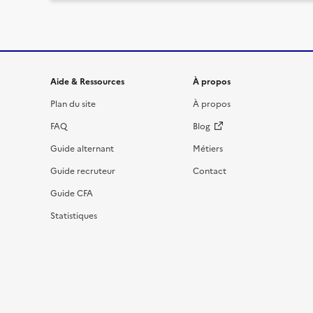
Informations et liens du site
Aide & Ressources
À propos
Plan du site
À propos
FAQ
Blog
Guide alternant
Métiers
Guide recruteur
Contact
Guide CFA
Statistiques