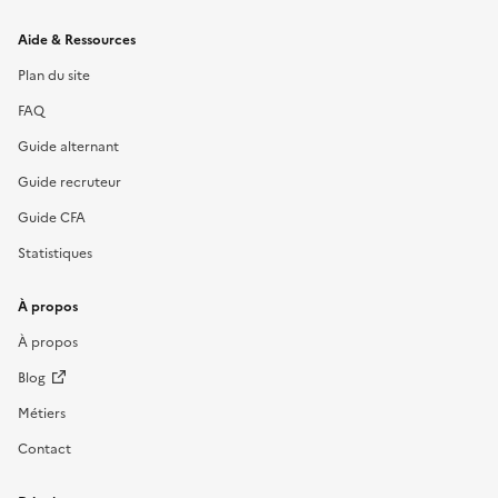
Informations et liens du site
Aide & Ressources
Plan du site
FAQ
Guide alternant
Guide recruteur
Guide CFA
Statistiques
À propos
À propos
Blog
Métiers
Contact