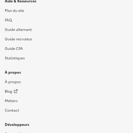
Informations et liens du site
Aide & Ressources
Plan du site
FAQ
Guide alternant
Guide recruteur
Guide CFA
Statistiques
À propos
À propos
Blog
Métiers
Contact
Développeurs