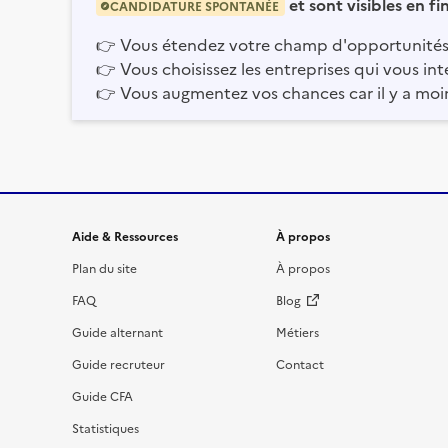
et sont visibles en f
CANDIDATURE SPONTANÉE
👉
Vous étendez votre champ d'opportunités
👉
Vous choisissez les entreprises qui vous int
👉
Vous augmentez vos chances car il y a moi
Informations et liens du site
Aide & Ressources
À propos
Plan du site
À propos
FAQ
Blog
Guide alternant
Métiers
Guide recruteur
Contact
Guide CFA
Statistiques