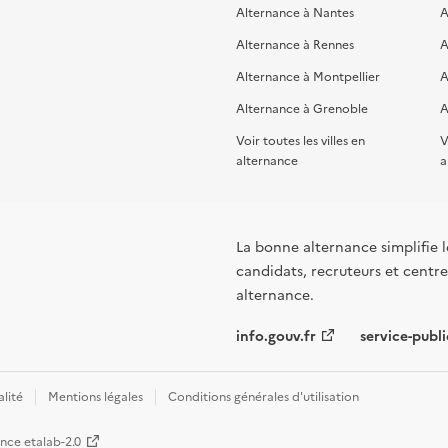
Alternance à Nantes
A
Alternance à Rennes
A
Alternance à Montpellier
A
Alternance à Grenoble
A
Voir toutes les villes en
V
alternance
a
La bonne alternance simplifie le
candidats, recruteurs et centres
alternance.
info.gouv.fr
service-publi
alité
Mentions légales
Conditions générales d'utilisation
ence etalab-2.0