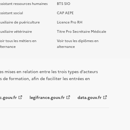
ssistant ressources humaines
BTS SIO
ssistant social
CAP AEPE
uxiliaire de puériculture
Licence Pro RH
uxiliaire vétérinaire
Titre Pro Secrétaire Médicale
oir tous les métiers en
Voir tous les diplômes en
lternance
alternance
s mises en relation entre les trois types d’acteurs
 de formation, afin de faciliter les entrées en
c.gouv.fr
legifrance.gouv.fr
data.gouv.fr