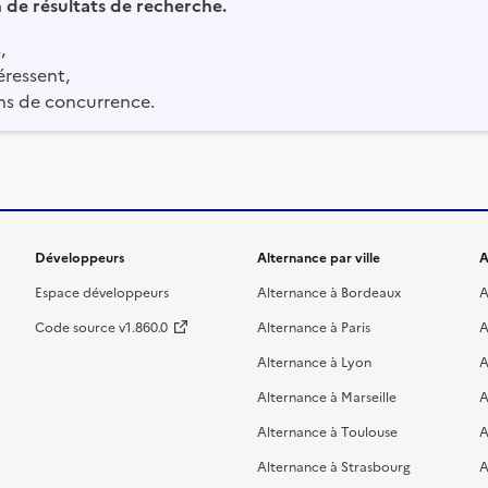
in de résultats de recherche.
,
éressent,
ns de concurrence.
Développeurs
Alternance par ville
A
Espace développeurs
Alternance à Bordeaux
A
Code source v1.860.0
Alternance à Paris
A
Alternance à Lyon
A
Alternance à Marseille
A
Alternance à Toulouse
A
Alternance à Strasbourg
A