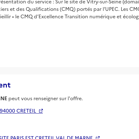
ésentation du service : Sur le site de Vitry-sur-Seine (doma
s et des Qualifications (CMQ) portés par l’UPEC. Les CMQ 
illir • le CMQ d’Excellence Transition numérique et écologi
ent
RNE
peut vous renseigner sur l'offre.
94000 CRETEIL
ITE PARIS EST CRETEIL VAL DE MARNE