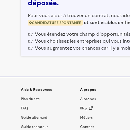
déposée.
Pour vous aider à trouver un contrat, nous iden
et sont visibles en f
CANDIDATURE SPONTANÉE
👉
Vous étendez votre champ d'opportunités
👉
Vous choisissez les entreprises qui vous int
👉
Vous augmentez vos chances car il y a moi
Informations et liens du site
Aide & Ressources
À propos
Plan du site
À propos
FAQ
Blog
Guide alternant
Métiers
Guide recruteur
Contact