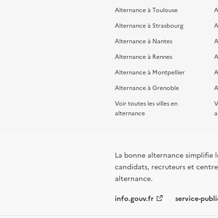
Alternance à Toulouse
A
Alternance à Strasbourg
A
Alternance à Nantes
A
Alternance à Rennes
A
Alternance à Montpellier
A
Alternance à Grenoble
A
Voir toutes les villes en
V
alternance
a
La bonne alternance simplifie le
candidats, recruteurs et centres
alternance.
info.gouv.fr
service-publi