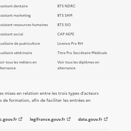
ssistant dentaire
BTS NDRC
ssistant marketing
BTS SAM
ssistant ressources humaines
BTS SIO
ssistant social
CAP AEPE
uxiliaire de puériculture
Licence Pro RH
uxiliaire vétérinaire
Titre Pro Secrétaire Médicale
oir tous les métiers en
Voir tous les diplômes en
lternance
alternance
s mises en relation entre les trois types d’acteurs
 de formation, afin de faciliter les entrées en
c.gouv.fr
legifrance.gouv.fr
data.gouv.fr