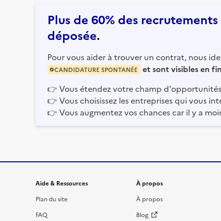
Plus de 60% des recrutements e
déposée.
Pour vous aider à trouver un contrat, nous iden
et sont visibles en f
CANDIDATURE SPONTANÉE
👉
Vous étendez votre champ d'opportunités
👉
Vous choisissez les entreprises qui vous int
👉
Vous augmentez vos chances car il y a moi
Informations et liens du site
Aide & Ressources
À propos
Plan du site
À propos
FAQ
Blog