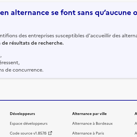
n alternance se font sans qu’aucune of
tifions des entreprises susceptibles d'accueillir des altern
in de résultats de recherche.
,
éressent,
ns de concurrence.
Développeurs
Alternance par ville
A
Espace développeurs
Alternance à Bordeaux
A
Code source v1.857.6
Alternance à Paris
A