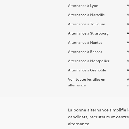
Alternance à Lyon
A
Alternance à Marseille
A
Alternance à Toulouse
A
Alternance à Strasbourg
A
Alternance à Nantes
A
Alternance à Rennes
A
Alternance à Montpellier
A
Alternance à Grenoble
A
Voir toutes les villes en
V
alternance
a
La bonne alternance simplifie le
candidats, recruteurs et centres
alternance.