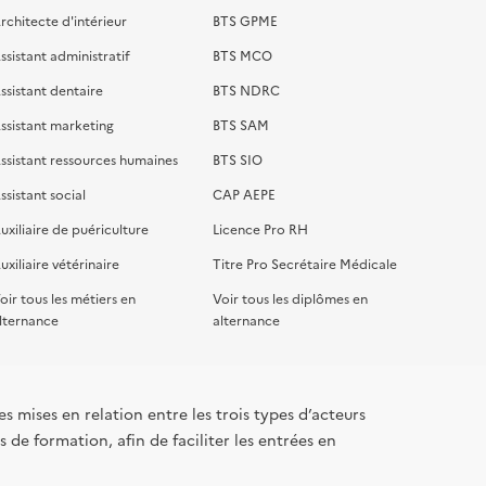
rchitecte d'intérieur
BTS GPME
ssistant administratif
BTS MCO
ssistant dentaire
BTS NDRC
ssistant marketing
BTS SAM
ssistant ressources humaines
BTS SIO
ssistant social
CAP AEPE
uxiliaire de puériculture
Licence Pro RH
uxiliaire vétérinaire
Titre Pro Secrétaire Médicale
oir tous les métiers en
Voir tous les diplômes en
lternance
alternance
s mises en relation entre les trois types d’acteurs
 de formation, afin de faciliter les entrées en