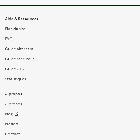
Informations et liens du site
Aide & Ressources
Plan du site
FAQ
Guide alternant
Guide recruteur
Guide CFA
Statistiques
À propos
À propos
Blog
Métiers
Contact