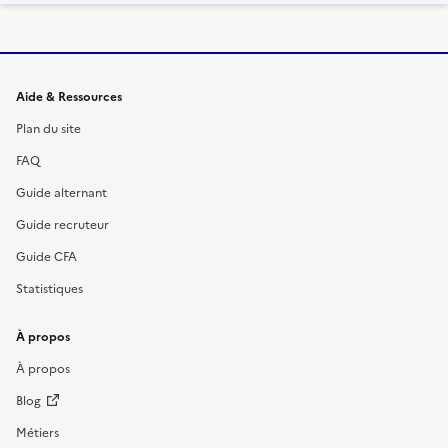
Informations et liens du site
Aide & Ressources
Plan du site
FAQ
Guide alternant
Guide recruteur
Guide CFA
Statistiques
À propos
À propos
Blog
Métiers