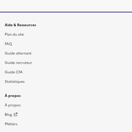
Informations et liens du site
Aide & Ressources
Plan du site
FAQ
Guide alternant
Guide recruteur
Guide CFA
Statistiques
À propos
À propos
Blog
Métiers