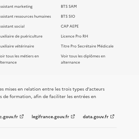
ssistant marketing
BTS SAM
ssistant ressources humaines
BTS SIO
ssistant social
CAP AEPE
uxiliaire de puériculture
Licence Pro RH
uxiliaire vétérinaire
Titre Pro Secrétaire Médicale
oir tous les métiers en
Voir tous les diplômes en
lternance
alternance
s mises en relation entre les trois types d’acteurs
 de formation, afin de faciliter les entrées en
c.gouv.fr
legifrance.gouv.fr
data.gouv.fr