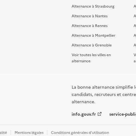
Alternance à Strasbourg
A
Alternance à Nantes
A
Alternance à Rennes
A
Alternance à Montpellier
A
Alternance à Grenoble
A
Voir toutes les villes en
V
alternance
a
La bonne alternance simplifie le
candidats, recruteurs et centres
alternance.
info.gouv.fr
service-publi
alité
Mentions légales
Conditions générales d'utilisation