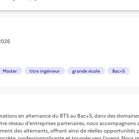
 2026
Master
titre ingénieur
grande école
Bac+5
mations en alternance du BTS au Bac+5, dans des domaines c
otre réseau d’entreprises partenaires, nous accompagnons a
ment des alternants, offrant ainsi de réelles opportunités 
oncrète, professionnalisante et tournée vers l’avenir. Nous