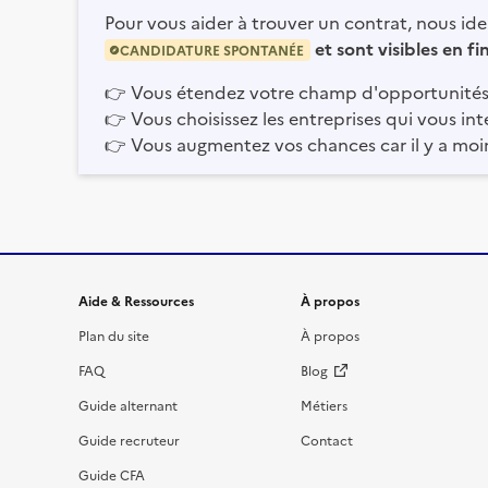
Pour vous aider à trouver un contrat, nous iden
et sont visibles en f
CANDIDATURE SPONTANÉE
👉
Vous étendez votre champ d'opportunités
👉
Vous choisissez les entreprises qui vous int
👉
Vous augmentez vos chances car il y a moi
Informations et liens du site
Aide & Ressources
À propos
Plan du site
À propos
FAQ
Blog
Guide alternant
Métiers
Guide recruteur
Contact
Guide CFA