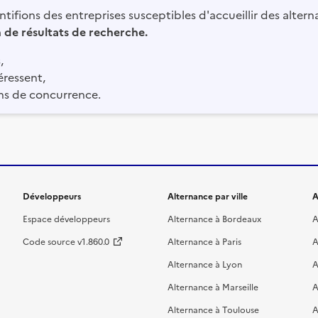
tifions des entreprises susceptibles d'accueillir des altern
in de résultats de recherche.
,
éressent,
ns de concurrence.
Développeurs
Alternance par ville
A
Espace développeurs
Alternance à Bordeaux
A
Code source v1.860.0
Alternance à Paris
A
Alternance à Lyon
A
Alternance à Marseille
A
Alternance à Toulouse
A