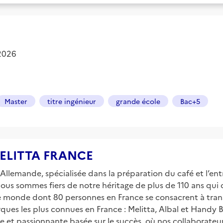
 2026
Master
titre ingénieur
grande école
Bac+5
 MELITTA FRANCE
Allemande, spécialisée dans la préparation du café et l’entr
ous sommes fiers de notre héritage de plus de 110 ans qui c
le monde dont 80 personnes en France se consacrent à tran
ues les plus connues en France : Melitta, Albal et Handy B
et passionnante basée sur le succès, où nos collaborateurs 