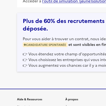
Accéder à
l'outil de simulation 1jeune1solutio
Plus de 60% des recrutements e
déposée.
Pour vous aider à trouver un contrat, nous iden
et sont visibles en f
CANDIDATURE SPONTANÉE
👉
Vous étendez votre champ d'opportunités
👉
Vous choisissez les entreprises qui vous int
👉
Vous augmentez vos chances car il y a moi
Informations et liens du site
Aide & Ressources
À propos