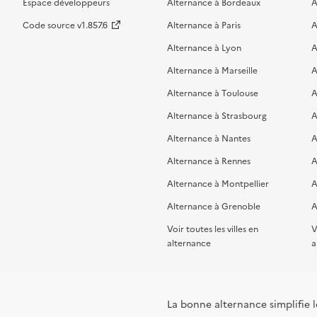
Espace développeurs
Alternance à Bordeaux
A
Code source v1.857.6
Alternance à Paris
A
Alternance à Lyon
A
Alternance à Marseille
A
Alternance à Toulouse
A
Alternance à Strasbourg
A
Alternance à Nantes
A
Alternance à Rennes
A
Alternance à Montpellier
A
Alternance à Grenoble
A
Voir toutes les villes en
V
alternance
a
La bonne alternance simplifie le