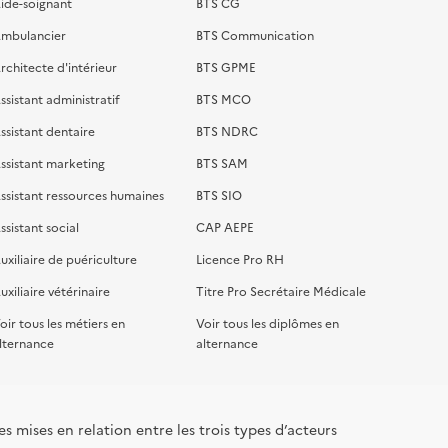
ide-soignant
BTS CG
mbulancier
BTS Communication
rchitecte d'intérieur
BTS GPME
ssistant administratif
BTS MCO
ssistant dentaire
BTS NDRC
ssistant marketing
BTS SAM
ssistant ressources humaines
BTS SIO
ssistant social
CAP AEPE
uxiliaire de puériculture
Licence Pro RH
uxiliaire vétérinaire
Titre Pro Secrétaire Médicale
oir tous les métiers en
Voir tous les diplômes en
lternance
alternance
s mises en relation entre les trois types d’acteurs