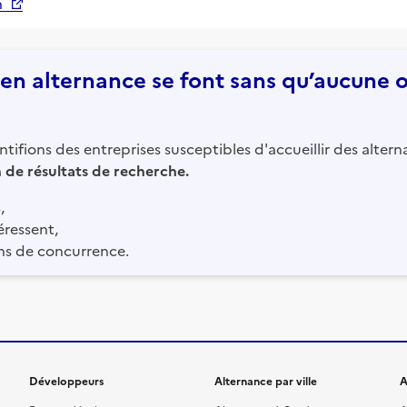
n
n alternance se font sans qu’aucune of
tifions des entreprises susceptibles d'accueillir des altern
in de résultats de recherche.
,
éressent,
ns de concurrence.
Développeurs
Alternance par ville
A