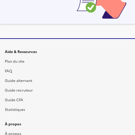
Informations et liens du site
Aide & Ressources
Plan du site
FAQ
Guide alternant
Guide recruteur
Guide CFA
Statistiques
À propos
À propos