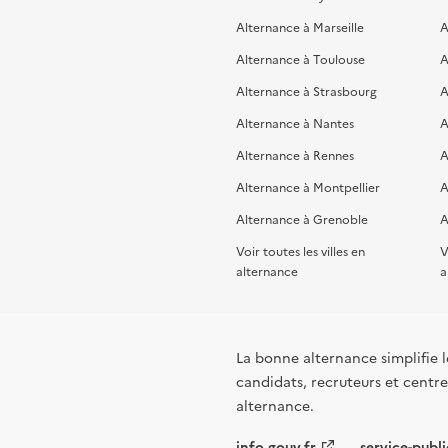
Alternance à Marseille
A
Alternance à Toulouse
A
Alternance à Strasbourg
A
Alternance à Nantes
A
Alternance à Rennes
A
Alternance à Montpellier
A
Alternance à Grenoble
A
Voir toutes les villes en
V
alternance
a
La bonne alternance simplifie le
candidats, recruteurs et centres
alternance.
info.gouv.fr
service-publi