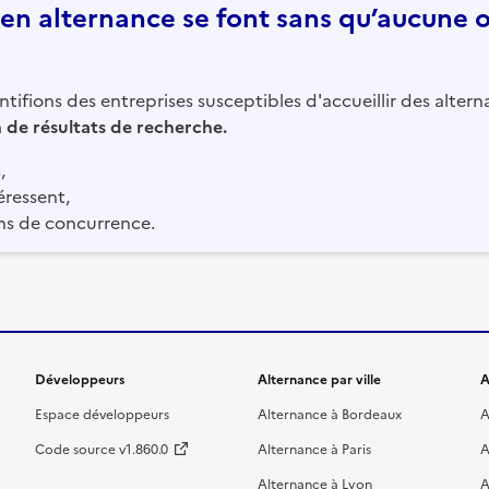
n alternance se font sans qu’aucune of
tifions des entreprises susceptibles d'accueillir des altern
in de résultats de recherche.
,
éressent,
ns de concurrence.
Développeurs
Alternance par ville
A
Espace développeurs
Alternance à Bordeaux
A
Code source v1.860.0
Alternance à Paris
A
Alternance à Lyon
A