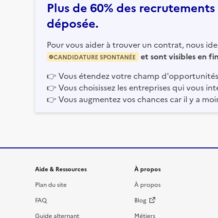
Plus de 60% des recrutements e
déposée.
Pour vous aider à trouver un contrat, nous iden
et sont visibles en f
CANDIDATURE SPONTANÉE
👉
Vous étendez votre champ d'opportunités
👉
Vous choisissez les entreprises qui vous int
👉
Vous augmentez vos chances car il y a moi
Informations et liens du site
Aide & Ressources
À propos
Plan du site
À propos
FAQ
Blog
Guide alternant
Métiers