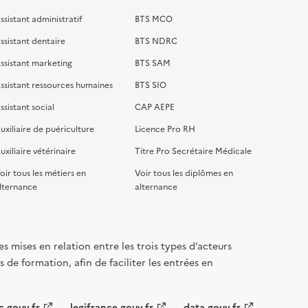
ssistant administratif
BTS MCO
ssistant dentaire
BTS NDRC
ssistant marketing
BTS SAM
ssistant ressources humaines
BTS SIO
ssistant social
CAP AEPE
uxiliaire de puériculture
Licence Pro RH
uxiliaire vétérinaire
Titre Pro Secrétaire Médicale
oir tous les métiers en
Voir tous les diplômes en
lternance
alternance
s mises en relation entre les trois types d’acteurs
 de formation, afin de faciliter les entrées en
c.gouv.fr
legifrance.gouv.fr
data.gouv.fr