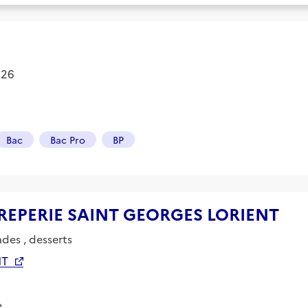
2026
Bac
Bac Pro
BP
e CREPERIE SAINT GEORGES LORIENT
ades , desserts
NT
e