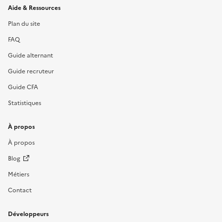
Informations et liens du site
Aide & Ressources
Plan du site
FAQ
Guide alternant
Guide recruteur
Guide CFA
Statistiques
À propos
À propos
Blog
Métiers
Contact
Développeurs