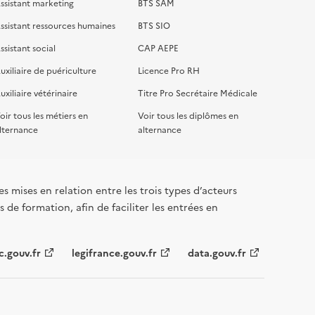
ssistant marketing
BTS SAM
ssistant ressources humaines
BTS SIO
ssistant social
CAP AEPE
uxiliaire de puériculture
Licence Pro RH
uxiliaire vétérinaire
Titre Pro Secrétaire Médicale
oir tous les métiers en
Voir tous les diplômes en
lternance
alternance
s mises en relation entre les trois types d’acteurs
 de formation, afin de faciliter les entrées en
c.gouv.fr
legifrance.gouv.fr
data.gouv.fr