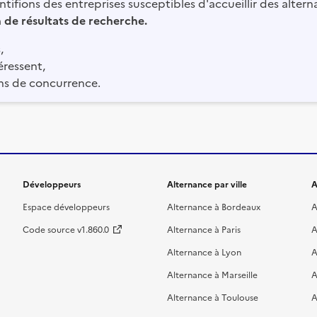
tifions des entreprises susceptibles d'accueillir des altern
in de résultats de recherche.
,
éressent,
ns de concurrence.
Développeurs
Alternance par ville
A
Espace développeurs
Alternance à Bordeaux
A
Code source v1.860.0
Alternance à Paris
A
Alternance à Lyon
A
Alternance à Marseille
A
Alternance à Toulouse
A