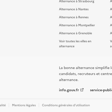
Alternance à Strasbourg
A
Alternance à Nantes
A
Alternance à Rennes
A
Alternance à Montpellier
A
Alternance à Grenoble
A
Voir toutes les villes en
V
alternance
a
La bonne alternance simplifie le
candidats, recruteurs et centres
alternance.
info.gouv.fr
service-publi
alité
Mentions légales
Conditions générales d'utilisation