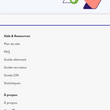
Informations et liens du site
Aide & Ressources
Plan du site
FAQ
Guide alternant
Guide recruteur
Guide CFA
Statistiques
À propos
À propos