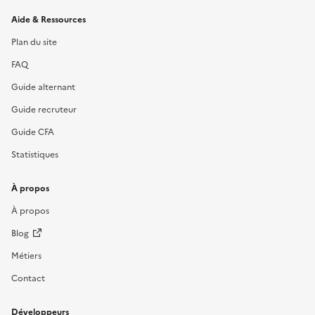
Informations et liens du site
Aide & Ressources
Plan du site
FAQ
Guide alternant
Guide recruteur
Guide CFA
Statistiques
À propos
À propos
Blog
Métiers
Contact
Développeurs