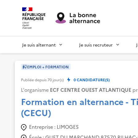
RÉPUBLIQUE
FRANÇAISE
Je suis alternant
Je suis recruteur
EMPLOI + FORMATION
Publiée depuis
70
jour(s)
0
CANDIDATURE(S)
L'organisme
ECF CENTRE OUEST ATLANTIQUE
pr
Formation en alternance - T
(CECU)
Entreprise :
LIMOGES
École :
GUET DU MARCHAND 87570 RILHAC