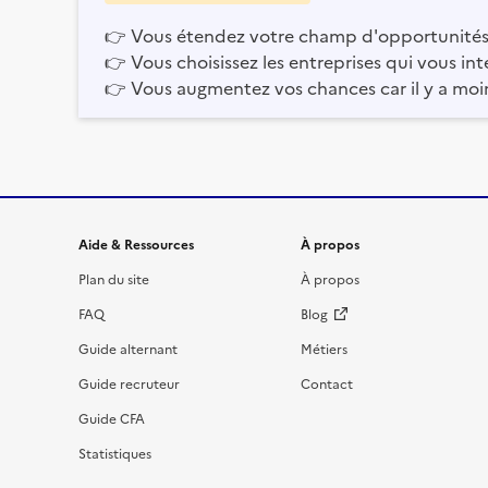
👉
Vous étendez votre champ d'opportunités
👉
Vous choisissez les entreprises qui vous int
👉
Vous augmentez vos chances car il y a moi
Informations et liens du site
Aide & Ressources
À propos
Plan du site
À propos
FAQ
Blog
Guide alternant
Métiers
Guide recruteur
Contact
Guide CFA
Statistiques