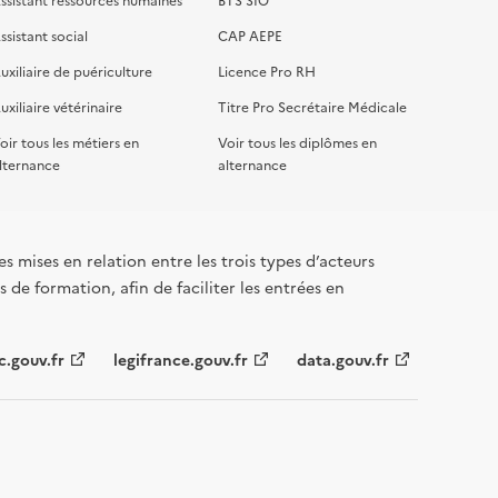
ssistant social
CAP AEPE
uxiliaire de puériculture
Licence Pro RH
uxiliaire vétérinaire
Titre Pro Secrétaire Médicale
oir tous les métiers en
Voir tous les diplômes en
lternance
alternance
s mises en relation entre les trois types d’acteurs
 de formation, afin de faciliter les entrées en
c.gouv.fr
legifrance.gouv.fr
data.gouv.fr