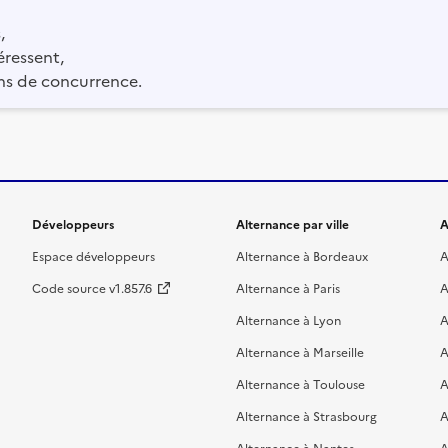
,
éressent,
ns de concurrence.
Développeurs
Alternance par ville
A
Espace développeurs
Alternance à Bordeaux
A
Code source v1.857.6
Alternance à Paris
A
Alternance à Lyon
A
Alternance à Marseille
A
Alternance à Toulouse
A
Alternance à Strasbourg
A
Alternance à Nantes
A