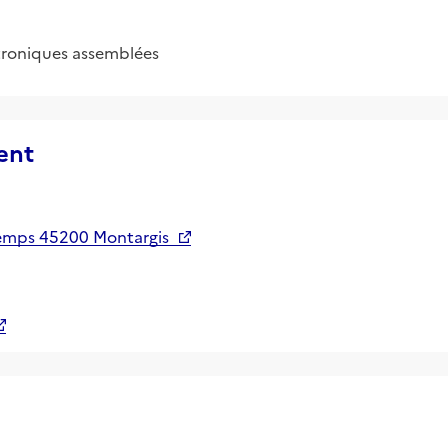
ctroniques assemblées
ent
emps 45200 Montargis