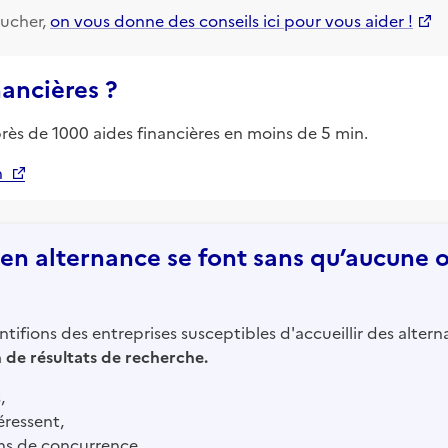
ucher,
on vous donne des conseils ici pour vous aider !
nancières ?
près de 1000 aides financières en moins de 5 min.
n
n alternance se font sans qu’aucune of
tifions des entreprises susceptibles d'accueillir des altern
in de résultats de recherche.
,
éressent,
ns de concurrence.