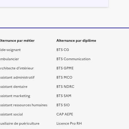
lternance par métier
Alternance par diplôme
ide-soignant
BTS CG
mbulancier
BTS Communication
rchitecte d'intérieur
BTS GPME
ssistant administratif
BTS MCO
ssistant dentaire
BTS NDRC
ssistant marketing
BTS SAM
ssistant ressources humaines
BTS SIO
ssistant social
CAP AEPE
uxiliaire de puériculture
Licence Pro RH