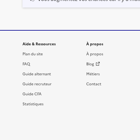
Informations et liens du site
Aide & Ressources
À propos
Plan du site
À propos
FAQ
Blog
Guide alternant
Métiers
Guide recruteur
Contact
Guide CFA
Statistiques