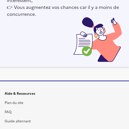
👉
Vous augmentez vos chances car il y a moins de
concurrence.
Informations et liens du site
Aide & Ressources
Plan du site
FAQ
Guide alternant