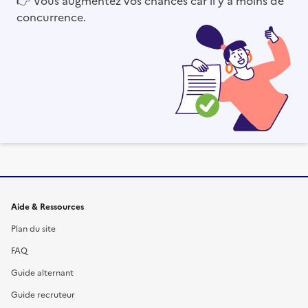
concurrence.
Informations et liens du site
Aide & Ressources
Plan du site
FAQ
Guide alternant
Guide recruteur