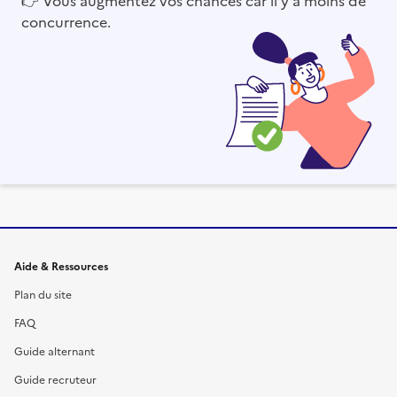
concurrence.
Informations et liens du site
Aide & Ressources
Plan du site
FAQ
Guide alternant
Guide recruteur