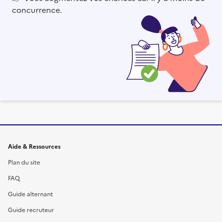
concurrence.
Informations et liens du site
Aide & Ressources
Plan du site
FAQ
Guide alternant
Guide recruteur