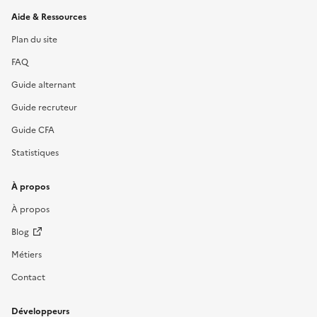
Informations et liens du site
Aide & Ressources
Plan du site
FAQ
Guide alternant
Guide recruteur
Guide CFA
Statistiques
À propos
À propos
Blog
Métiers
Contact
Développeurs