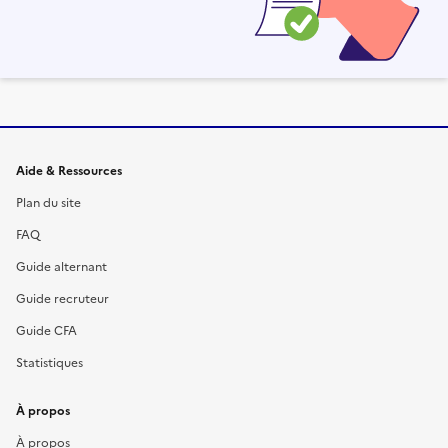
Informations et liens du site
Aide & Ressources
Plan du site
FAQ
Guide alternant
Guide recruteur
Guide CFA
Statistiques
À propos
À propos