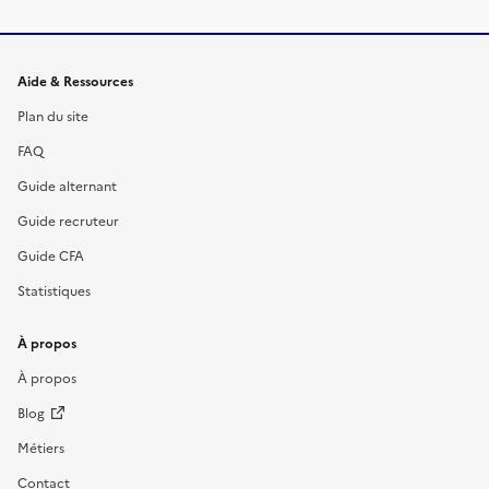
Informations et liens du site
Aide & Ressources
Plan du site
FAQ
Guide alternant
Guide recruteur
Guide CFA
Statistiques
À propos
À propos
Blog
Métiers
Contact